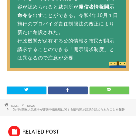
容が認められると裁判所が
発信者情報開示
命令
を出すことができる。令和4年10月１日
施行のプロバイダ責任制限法の改正により
新たに創設された。
行政機関が保有する公的情報を市民が開示
請求することのできる「開示請求制度」と
は異なるので注意が必要。
HOME
News
DeNA 関根大気選手が誹謗中傷投稿に関する情報開示請求が認められたことを報告
RELATED POST