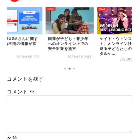
ws
News
News
TS SUGAさんに関す
国連が子ども・青少年
ケイト・ウィンスレ
る真偽不明の情報が拡
へのオンライン上での
ト、オンライン社会
散中
安全対策を提言
巡る子どもたちのメ
タルケ...
2024年8月19日
2023年5月24日
2023年5月1
コメントを残す
コメント
※
名前